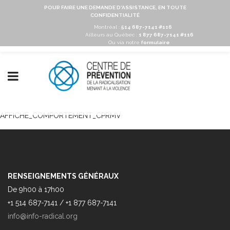
POUR FAIRE UNE DEMANDE D'ASSISTANCE, EN TOUTE
CONFIDENTIALITÉ
Montréal :
514 687-7141 #116
Ailleurs au Québec :
1 877 687-7141 #116
Ou via notre
formulaire
AFFICHE_COMPORTEMENT_CPRMV
RENSEIGNEMENTS GÉNÉRAUX
De 9h00 à 17h00
+1 514 687-7141 / +1 877 687-7141
info@info-radical.org