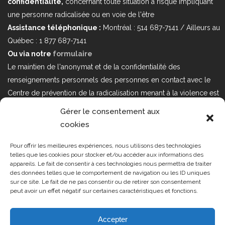
confidentialité,
concernant toute situation à risque impliquant
une personne radicalisée ou en voie de l'être
Assistance téléphonique :
Montréal : 514 687-7141 / Ailleurs au
Québec : 1 877 687-7141
Ou via notre
formulaire
Le maintien de l'anonymat et de la confidentialité des
renseignements personnels des personnes en contact avec le
Centre de prévention de la radicalisation menant à la violence est
au cœur de nos priorités. Si vous désirez nous joindre au sujet
Gérer le consentement aux
d'enjeux sur la Loi 25 portant sur la protection des renseignements
cookies
personnels dans le secteur privé, veuillez communiquer avec
nous à l'adresse courriel suivant : loi25@cprmv.org Pour en savoir
Pour offrir les meilleures expériences, nous utilisons des technologies
telles que les cookies pour stocker et/ou accéder aux informations des
plus, consultez notre
politique de confidentialité.
appareils. Le fait de consentir à ces technologies nous permettra de traiter
des données telles que le comportement de navigation ou les ID uniques
Tous droits réservés @2019
CPRMV
sur ce site. Le fait de ne pas consentir ou de retirer son consentement
peut avoir un effet négatif sur certaines caractéristiques et fonctions.
| Centre de prévention de la
radicalisation menant à la violence
(CPRMV)
Accepter