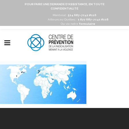
POUR FAIRE UNE DEMANDE D'ASSISTANCE, EN TOUTE
CONFIDENTIALITÉ
Montréal :
514 687-7141 #116
Ailleurs au Québec :
1 877 687-7141 #116
Ou via notre
formulaire