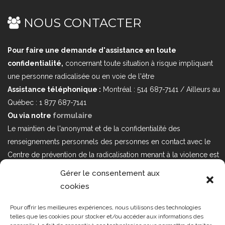
NOUS CONTACTER
Pour faire une demande d'assistance en toute
confidentialité,
concernant toute situation à risque impliquant
une personne radicalisée ou en voie de l'être
Assistance téléphonique :
Montréal : 514 687-7141 / Ailleurs au
Québec : 1 877 687-7141
Ou via notre
formulaire
Le maintien de l'anonymat et de la confidentialité des
renseignements personnels des personnes en contact avec le
Centre de prévention de la radicalisation menant à la violence est
au cœur de nos priorités. Si vous désirez nous joindre au sujet
Gérer le consentement aux
d'enjeux sur la Loi 25 portant sur la protection des renseignements
cookies
personnels dans le secteur privé, veuillez communiquer avec
nous à l'adresse courriel suivant : loi25@cprmv.org Pour en savoir
Pour offrir les meilleures expériences, nous utilisons des technologies
telles que les cookies pour stocker et/ou accéder aux informations des
plus, consultez notre
politique de confidentialité.