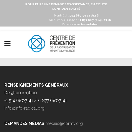
POUR FAIRE UNE DEMANDE D'ASSISTANCE, EN TOUTE
CONFIDENTIALITÉ
Montréal :
514 687-7141 #116
Ailleurs au Québec :
1 877 687-7141 #116
Ou via notre
formulaire
RENSEIGNEMENTS GÉNÉRAUX
De 9h00 à 17h00
+1 514 687-7141 / +1 877 687-7141
info@info-radical.org
DEMANDES MÉDIAS
medias@cprmv.org