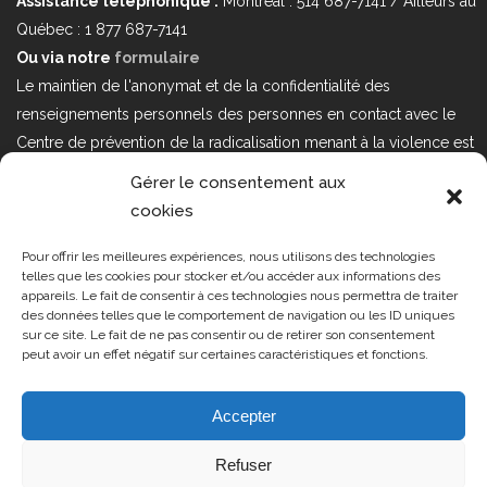
Assistance téléphonique :
Montréal : 514 687-7141 / Ailleurs au
Québec : 1 877 687-7141
Ou via notre
formulaire
Le maintien de l'anonymat et de la confidentialité des
renseignements personnels des personnes en contact avec le
Centre de prévention de la radicalisation menant à la violence est
au cœur de nos priorités. Si vous désirez nous joindre au sujet
Gérer le consentement aux
d'enjeux sur la Loi 25 portant sur la protection des renseignements
cookies
personnels dans le secteur privé, veuillez communiquer avec
nous à l'adresse courriel suivant : loi25@cprmv.org Pour en savoir
Pour offrir les meilleures expériences, nous utilisons des technologies
telles que les cookies pour stocker et/ou accéder aux informations des
plus, consultez notre
politique de confidentialité.
appareils. Le fait de consentir à ces technologies nous permettra de traiter
des données telles que le comportement de navigation ou les ID uniques
Tous droits réservés @2019
CPRMV
sur ce site. Le fait de ne pas consentir ou de retirer son consentement
peut avoir un effet négatif sur certaines caractéristiques et fonctions.
| Centre de prévention de la
radicalisation menant à la violence
(CPRMV)
Accepter
Refuser