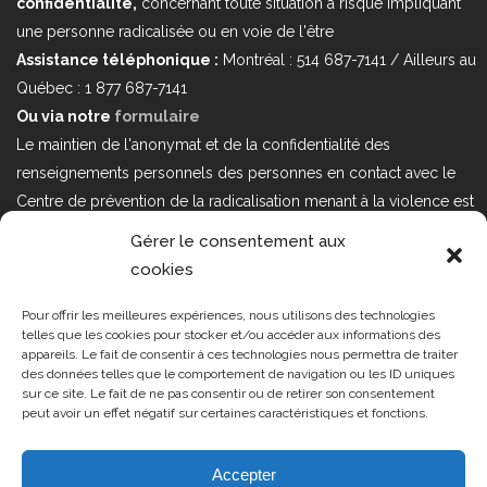
confidentialité,
concernant toute situation à risque impliquant
une personne radicalisée ou en voie de l'être
Assistance téléphonique :
Montréal : 514 687-7141 / Ailleurs au
Québec : 1 877 687-7141
Ou via notre
formulaire
Le maintien de l'anonymat et de la confidentialité des
renseignements personnels des personnes en contact avec le
Centre de prévention de la radicalisation menant à la violence est
au cœur de nos priorités. Si vous désirez nous joindre au sujet
Gérer le consentement aux
d'enjeux sur la Loi 25 portant sur la protection des renseignements
cookies
personnels dans le secteur privé, veuillez communiquer avec
nous à l'adresse courriel suivant : loi25@cprmv.org Pour en savoir
Pour offrir les meilleures expériences, nous utilisons des technologies
telles que les cookies pour stocker et/ou accéder aux informations des
plus, consultez notre
politique de confidentialité.
appareils. Le fait de consentir à ces technologies nous permettra de traiter
des données telles que le comportement de navigation ou les ID uniques
Tous droits réservés @2019
CPRMV
sur ce site. Le fait de ne pas consentir ou de retirer son consentement
peut avoir un effet négatif sur certaines caractéristiques et fonctions.
| Centre de prévention de la
radicalisation menant à la violence
(CPRMV)
Accepter