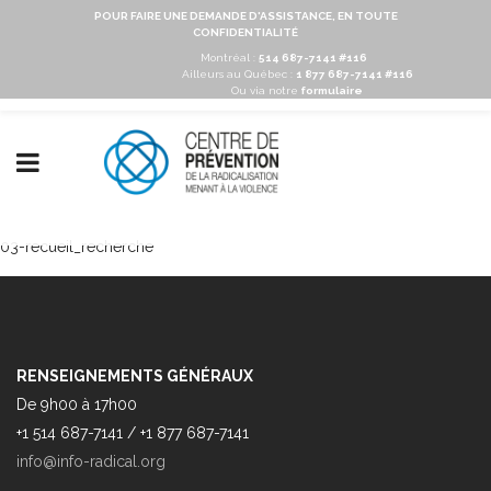
POUR FAIRE UNE DEMANDE D'ASSISTANCE, EN TOUTE
CONFIDENTIALITÉ
Montréal :
514 687-7141 #116
Ailleurs au Québec :
1 877 687-7141 #116
Ou via notre
formulaire
03-recueil_recherche
RENSEIGNEMENTS GÉNÉRAUX
De 9h00 à 17h00
+1 514 687-7141 / +1 877 687-7141
info@info-radical.org